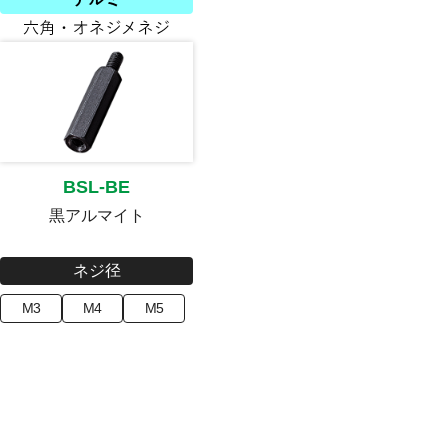
BSL-BE
黒アルマイト
ネジ径
M3
M4
M5