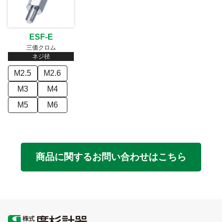
ESF-E
三価クロム
ネジ径
M2.5
M2.6
M3
M4
M5
M6
商品に関するお問い合わせはこちら