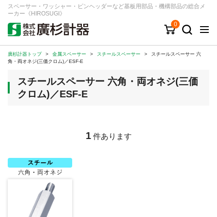
スペーサー・ワッシャー・ピンヘッダーなど基板用部品・機構部品の総合メ
ーカー《HIROSUGI》
0
廣杉計器トップ
>
金属スペーサー
>
スチールスペーサー
>
スチールスペーサー 六
キーワード
品番/シリーズ
商品カテゴリから探す
角・両オネジ(三価クロム)／ESF-E
スチールスペーサー 六角・両オネジ(三価
ジャンルから探す
クロム)／ESF-E
シリーズから探す
1
件あります
ログイン
注文・見積りについて
ご利用ガイド
お問い合わせ窓口
会社情報