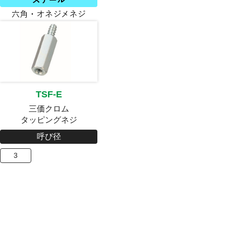
TSF-E
三価クロム
タッピングネジ
呼び径
3