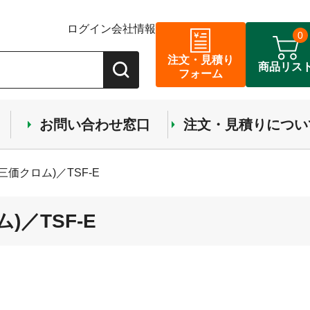
ログイン
会社情報
0
注文・見積り
商品リス
フォーム
お問い合わせ窓口
注文・見積りについ
価クロム)／TSF-E
／TSF-E