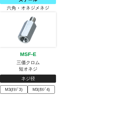
MSF-E
三価クロム
短オネジ
ネジ径
M3(ｵﾈｼﾞ3)
M3(ｵﾈｼﾞ4)