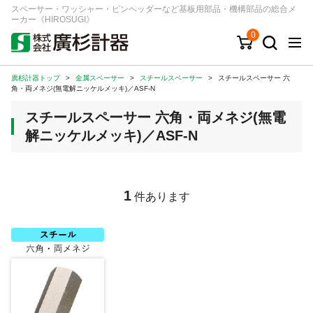
スペーサー・ワッシャー・ピンヘッダーなど基板用部品・機構部品の総合メ
ーカー《HIROSUGI》
0
廣杉計器トップ
>
金属スペーサー
>
スチールスペーサー
>
スチールスペーサー 六
キーワード
品番/シリーズ
商品カテゴリから探す
角・両メネジ(無電解ニッケルメッキ)／ASF-N
スチールスペーサー 六角・両メネジ(無電
ジャンルから探す
解ニッケルメッキ)／ASF-N
シリーズから探す
1
件あります
ログイン
注文・見積りについて
ご利用ガイド
お問い合わせ窓口
会社情報