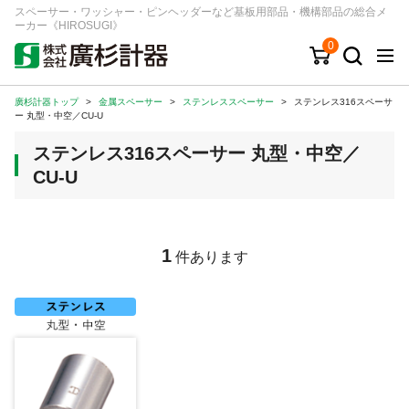
スペーサー・ワッシャー・ピンヘッダーなど基板用部品・機構部品の総合メ
ーカー《HIROSUGI》
0
廣杉計器トップ
>
金属スペーサー
>
ステンレススペーサー
>
ステンレス316スペーサ
キーワード
品番/シリーズ
商品カテゴリから探す
ー 丸型・中空／CU-U
ステンレス316スペーサー 丸型・中空／
ジャンルから探す
CU-U
シリーズから探す
1
件あります
ログイン
注文・見積りについて
ご利用ガイド
お問い合わせ窓口
会社情報