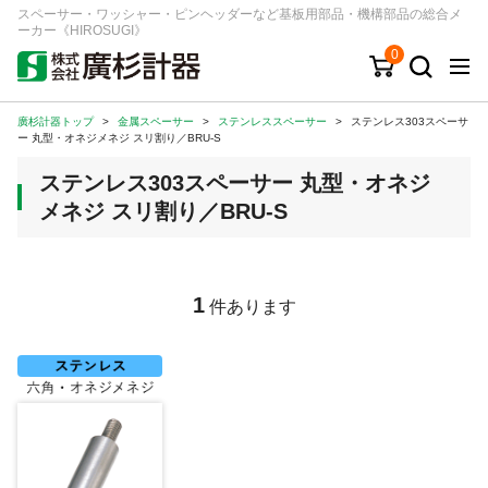
スペーサー・ワッシャー・ピンヘッダーなど基板用部品・機構部品の総合メ
ーカー《HIROSUGI》
0
廣杉計器トップ
>
金属スペーサー
>
ステンレススペーサー
>
ステンレス303スペーサ
キーワード
品番/シリーズ
商品カテゴリから探す
ー 丸型・オネジメネジ スリ割り／BRU-S
ステンレス303スペーサー 丸型・オネジ
ジャンルから探す
メネジ スリ割り／BRU-S
シリーズから探す
1
件あります
ログイン
注文・見積りについて
ご利用ガイド
お問い合わせ窓口
会社情報