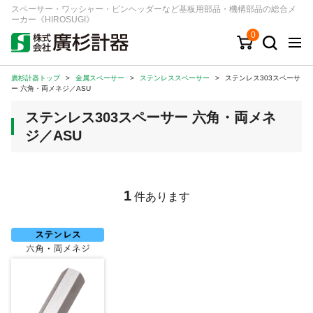
スペーサー・ワッシャー・ピンヘッダーなど基板用部品・機構部品の総合メ
ーカー《HIROSUGI》
0
廣杉計器トップ
>
金属スペーサー
>
ステンレススペーサー
>
ステンレス303スペーサ
キーワード
品番/シリーズ
商品カテゴリから探す
ー 六角・両メネジ／ASU
ステンレス303スペーサー 六角・両メネ
ジャンルから探す
ジ／ASU
シリーズから探す
1
件あります
ログイン
注文・見積りについて
ご利用ガイド
お問い合わせ窓口
会社情報