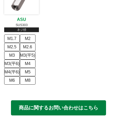
ASU
SUS303
ネジ径
M1.7
M2
M2.5
M2.6
M3
M3(平5)
M3(平6)
M4
M4(平6)
M5
M6
M8
商品に関するお問い合わせはこちら