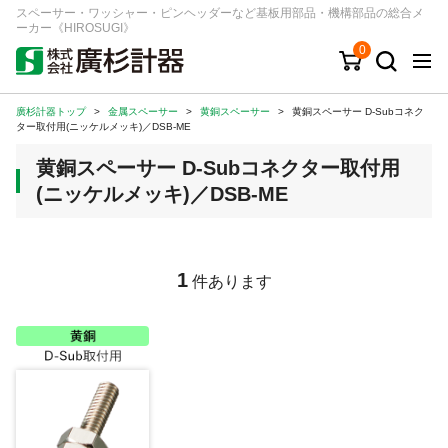
スペーサー・ワッシャー・ピンヘッダーなど基板用部品・機構部品の総合メ
ーカー《HIROSUGI》
0
廣杉計器トップ
>
金属スペーサー
>
黄銅スペーサー
>
黄銅スペーサー D-Subコネク
キーワード
品番/シリーズ
商品カテゴリから探す
ター取付用(ニッケルメッキ)／DSB-ME
黄銅スペーサー D-Subコネクター取付用
ジャンルから探す
(ニッケルメッキ)／DSB-ME
シリーズから探す
1
件あります
ログイン
注文・見積りについて
ご利用ガイド
お問い合わせ窓口
会社情報