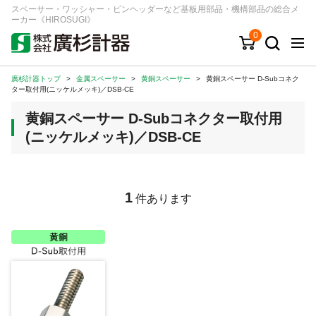
スペーサー・ワッシャー・ピンヘッダーなど基板用部品・機構部品の総合メ
ーカー《HIROSUGI》
0
廣杉計器トップ
>
金属スペーサー
>
黄銅スペーサー
>
黄銅スペーサー D-Subコネク
キーワード
品番/シリーズ
商品カテゴリから探す
ター取付用(ニッケルメッキ)／DSB-CE
黄銅スペーサー D-Subコネクター取付用
ジャンルから探す
(ニッケルメッキ)／DSB-CE
シリーズから探す
1
件あります
ログイン
注文・見積りについて
ご利用ガイド
お問い合わせ窓口
会社情報