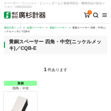
スペーサー・ワッシャー・ピンヘッダーなど基板用部品・機構部品の総合メ
ーカー《HIROSUGI》
0
廣杉計器トップ
>
金属スペーサー
>
黄銅スペーサー
>
黄銅スペーサー 四角・中空(ニ
キーワード
品番/シリーズ
商品カテゴリから探す
ッケルメッキ)／CQB-E
黄銅スペーサー 四角・中空(ニッケルメッ
ジャンルから探す
キ)／CQB-E
シリーズから探す
1
件あります
ログイン
注文・見積りについて
ご利用ガイド
お問い合わせ窓口
会社情報