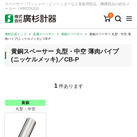
スペーサー・ワッシャー・ピンヘッダーなど基板用部品・機構部品の総合メ
ーカー《HIROSUGI》
0
廣杉計器トップ
>
金属スペーサー
>
黄銅スペーサー
>
黄銅スペーサー 丸型・中空 薄
キーワード
品番/シリーズ
商品カテゴリから探す
肉パイプ(ニッケルメッキ)／CB-P
黄銅スペーサー 丸型・中空 薄肉パイプ
ジャンルから探す
(ニッケルメッキ)／CB-P
シリーズから探す
1
件あります
ログイン
注文・見積りについて
ご利用ガイド
お問い合わせ窓口
会社情報