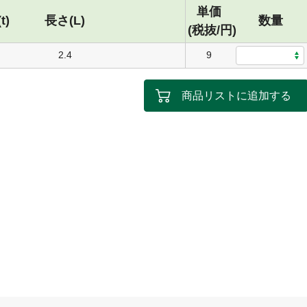
単価
t)
長さ(L)
数量
(税抜/円)
2.4
9
商品リストに追加する