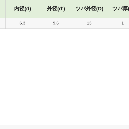
内径(d)
外径(d')
ツバ外径(D)
ツバ厚(
6.3
9.6
13
1