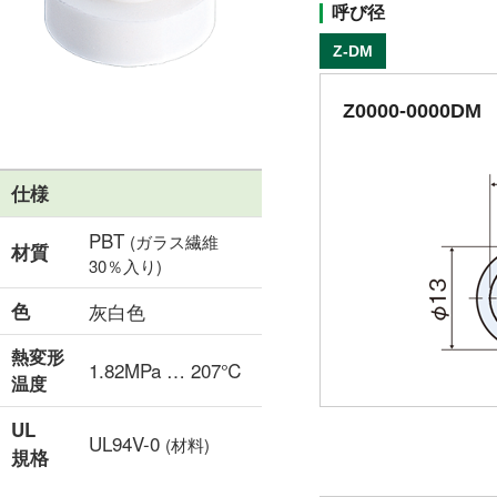
呼び径
Z-DM
Z0000-0000DM
仕様
PBT
(ガラス繊維
材質
30％入り)
色
灰白色
熱変形
1.82MPa … 207℃
温度
UL
UL94V-0
(材料)
規格