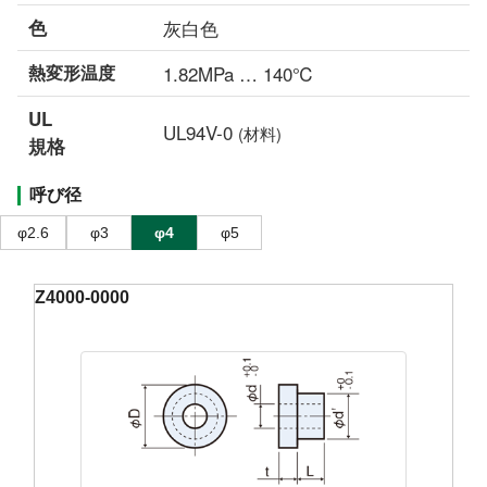
色
灰白色
熱変形温度
1.82MPa … 140℃
UL
UL94V-0
(材料)
規格
呼び径
φ2.6
φ3
φ4
φ5
Z4000-0000