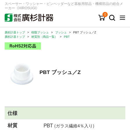
スペーサー・ワッシャー・ピンヘッダーなど基板用部品・機構部品の総合メ
ーカー《HIROSUGI》
0
廣杉計器トップ
>
樹脂ブッシュ
>
ブッシュ
>
PBT ブッシュ／Z
キーワード
品番/シリーズ
商品カテゴリから探す
廣杉計器トップ
>
材質別（商品一覧）
>
PBT
ジャンルから探す
シリーズから探す
PBT ブッシュ／Z
ログイン
注文・見積りについて
ご利用ガイド
仕様
お問い合わせ窓口
材質
PBT
(ガラス繊維4％入り)
会社情報