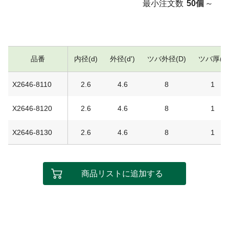
最小注文数
50個
～
品番
内径(d)
外径(d')
ツバ外径(D)
ツバ厚(t)
X2646-8110
2.6
4.6
8
1
X2646-8120
2.6
4.6
8
1
X2646-8130
2.6
4.6
8
1
商品リストに追加する