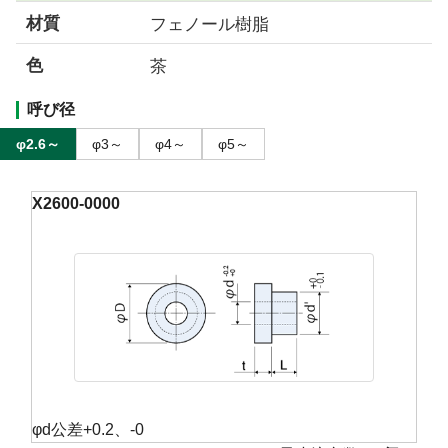
材質
フェノール樹脂
色
茶
呼び径
φ2.6～
φ3～
φ4～
φ5～
X2600-0000
φd公差+0.2、-0