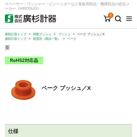
スペーサー・ワッシャー・ピンヘッダーなど基板用部品・機構部品の総合メ
ーカー《HIROSUGI》
0
廣杉計器トップ
>
樹脂ブッシュ
>
ブッシュ
>
ベーク ブッシュ／X
キーワード
品番/シリーズ
商品カテゴリから探す
廣杉計器トップ
>
材質別（商品一覧）
>
ベーク
茶
ジャンルから探す
シリーズから探す
ベーク ブッシュ／X
ログイン
注文・見積りについて
ご利用ガイド
お問い合わせ窓口
仕様
会社情報