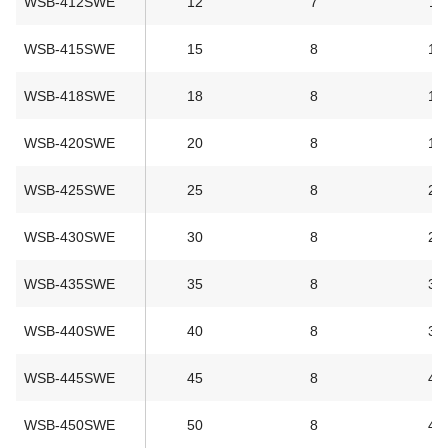
WSB-412SWE
12
7
11
WSB-415SWE
15
8
14
WSB-418SWE
18
8
17
WSB-420SWE
20
8
19
WSB-425SWE
25
8
24
WSB-430SWE
30
8
29
WSB-435SWE
35
8
34
WSB-440SWE
40
8
39
WSB-445SWE
45
8
44
WSB-450SWE
50
8
49