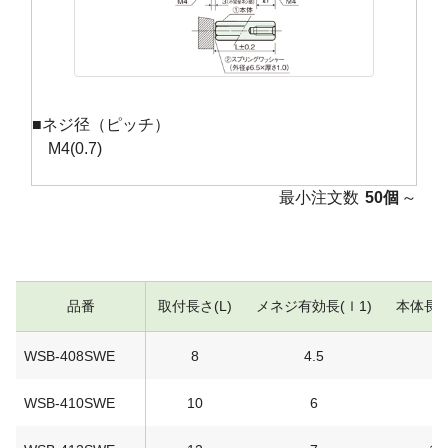
■ネジ径（ピッチ）
M4(0.7)
最小注文数
50個
～
品番
取付長さ(L)
メネジ有効長(ｌ1)
本体長さ
WSB-408SWE
8
4.5
7
WSB-410SWE
10
6
9