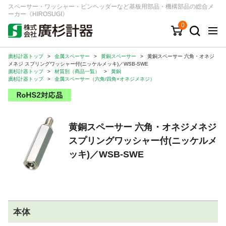
スペーサー・ワッシャー・ピンヘッダーなど基板用部品・機構部品の総合メ
ーカー《HIROSUGI》
0
廣杉計器トップ
>
金属スペーサー
>
黄銅スペーサー
>
黄銅スペーサー 六角・オネジ
キーワード
品番/シリーズ
商品カテゴリから探す
メネジ スプリングワッシャー付(ニッケルメッキ)／WSB-SWE
廣杉計器トップ
>
材質別（商品一覧）
>
黄銅
廣杉計器トップ
>
金属スペーサー（六角/四角×オネジメネジ）
ジャンルから探す
シリーズから探す
黄銅スペーサー 六角・オネジメネジ
スプリングワッシャー付(ニッケルメ
ログイン
ッキ)／WSB-SWE
注文・見積りについて
ご利用ガイド
お問い合わせ窓口
本体
会社情報