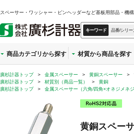
スペーサー・ワッシャー・ピンヘッダーなど基板用部品・機構部
キーワード
品番/シリー
商品カテゴリから探す
材質から商品を探す
廣杉計器トップ
>
金属スペーサー
>
黄銅スペーサー
>
廣杉計器トップ
>
材質別（商品一覧）
>
黄銅
廣杉計器トップ
>
金属スペーサー（六角/四角×オネジメネ
黄銅スペーサ