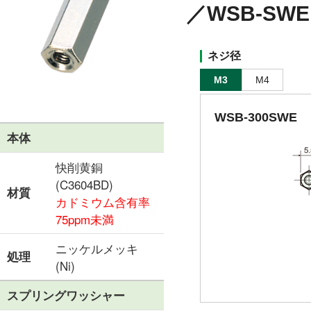
／WSB-SWE
ネジ径
M3
M4
WSB-300SWE
本体
快削黄銅
(C3604BD)
材質
カドミウム含有率
75ppm未満
ニッケルメッキ
処理
(Ni)
スプリングワッシャー