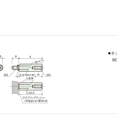
■ネ
M3(