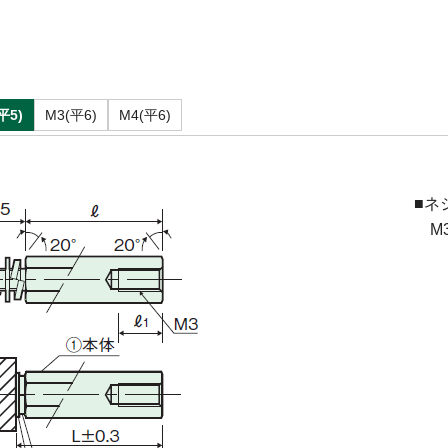
平5)
M3(平6)
M4(平6)
■ネ
M3(