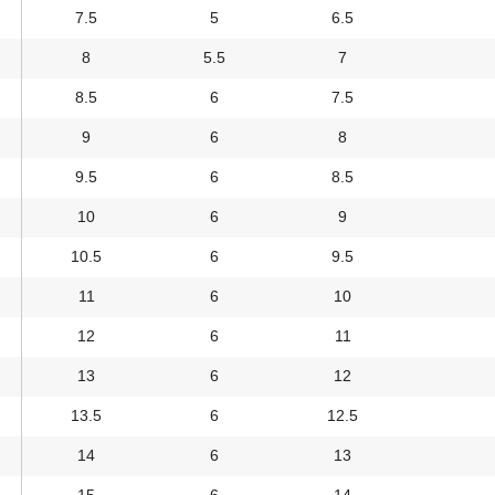
7.5
5
6.5
8
5.5
7
8.5
6
7.5
9
6
8
9.5
6
8.5
10
6
9
10.5
6
9.5
11
6
10
12
6
11
13
6
12
13.5
6
12.5
14
6
13