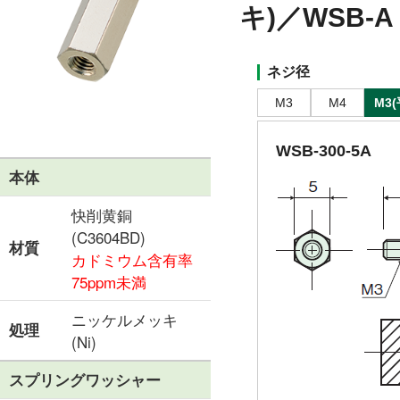
キ)／WSB-A
ネジ径
M3
M4
M3(
WSB-300-5A
本体
快削黄銅
(C3604BD)
材質
カドミウム含有率
75ppm未満
ニッケルメッキ
処理
(Ni)
スプリングワッシャー