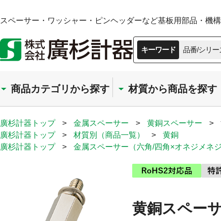
スペーサー・ワッシャー・ピンヘッダーなど基板用部品・機構部
キーワード
品番/シリー
商品カテゴリから探す
材質から商品を探す
廣杉計器トップ
>
金属スペーサー
>
黄銅スペーサー
>
廣杉計器トップ
>
材質別（商品一覧）
>
黄銅
廣杉計器トップ
>
金属スペーサー（六角/四角×オネジメネ
黄銅スペーサ