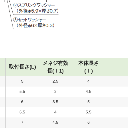
メネジ有効
本体長さ
取付長さ(L)
長(ｌ1)
(ｌ)
5
2.5
4
5.5
3
4.5
6
3.5
5
6.5
4
5.5
7
4.5
6