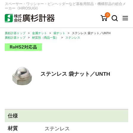
スペーサー・ワッシャー・ピンヘッダーなど基板用部品・機構部品の総合メ
ーカー《HIROSUGI》
0
廣杉計器トップ
>
金属ナット
>
袋ナット
>
ステンレス 袋ナット／UNTH
キーワード
品番/シリーズ
商品カテゴリから探す
廣杉計器トップ
>
材質別（商品一覧）
>
ステンレス
ジャンルから探す
シリーズから探す
ステンレス 袋ナット／UNTH
ログイン
注文・見積りについて
ご利用ガイド
仕様
お問い合わせ窓口
材質
ステンレス
会社情報