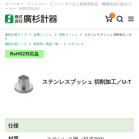
スペーサー・ワッシャー・ピンヘッダーなど基板用部品・機構部品の総合メ
ーカー《HIROSUGI》
0
廣杉計器トップ
>
金属ブッシュ
>
切削ブッシュ
>
ステンレスブッシュ 切削加工／U-
キーワード
品番/シリーズ
商品カテゴリから探す
T
廣杉計器トップ
>
材質別（商品一覧）
>
ステンレス
ジャンルから探す
シリーズから探す
ステンレスブッシュ 切削加工／U-T
ログイン
注文・見積りについて
ご利用ガイド
お問い合わせ窓口
仕様
会社情報
材質
ステンレス鋼（SUS303)