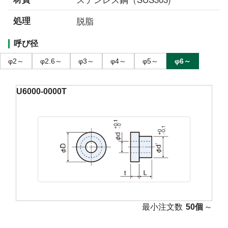
処理
脱脂
呼び径
φ2～
φ2.6～
φ3～
φ4～
φ5～
φ6～
U6000-0000T
最小注文数
50個
～