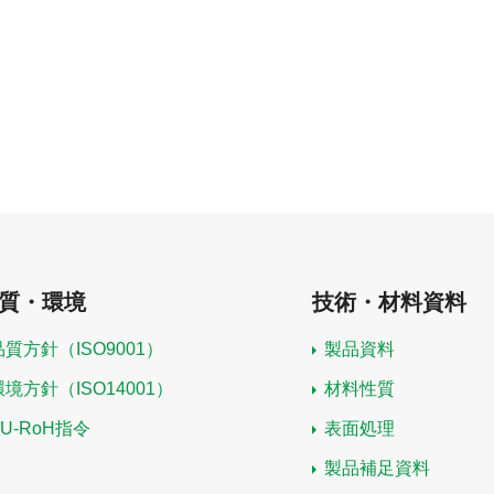
質・環境
技術・材料資料
品質方針（ISO9001）
製品資料
環境方針（ISO14001）
材料性質
EU-RoH指令
表面処理
製品補足資料