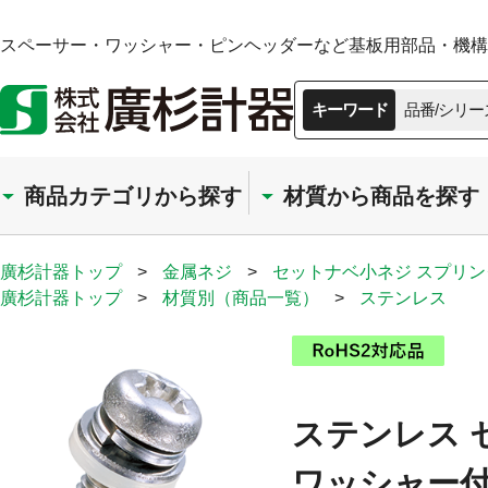
スペーサー・ワッシャー・ピンヘッダーなど基板用部品・機構部
キーワード
品番/シリー
商品カテゴリから探す
材質から商品を探す
廣杉計器トップ
>
金属ネジ
>
セットナベ小ネジ スプリ
廣杉計器トップ
>
材質別（商品一覧）
>
ステンレス
ステンレス 
ワッシャー付／