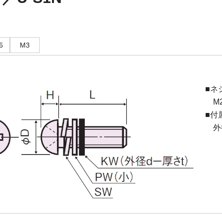
6
M3
■ネ
M2.
■付
外径