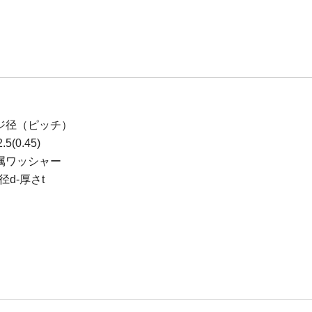
ジ径（ピッチ）
5(0.45)
属ワッシャー
d-厚さt