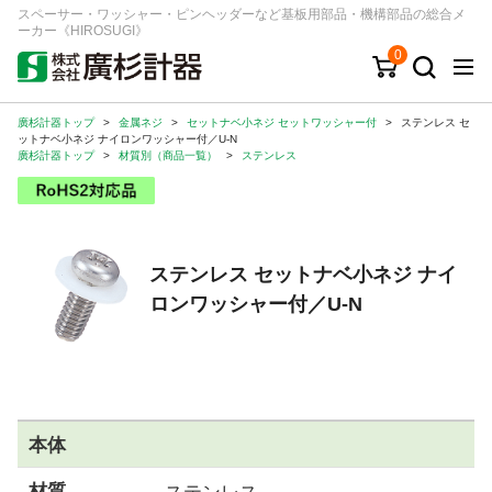
スペーサー・ワッシャー・ピンヘッダーなど基板用部品・機構部品の総合メ
ーカー《HIROSUGI》
0
廣杉計器トップ
>
金属ネジ
>
セットナベ小ネジ セットワッシャー付
>
ステンレス セ
キーワード
品番/シリーズ
商品カテゴリから探す
ットナベ小ネジ ナイロンワッシャー付／U-N
廣杉計器トップ
>
材質別（商品一覧）
>
ステンレス
ジャンルから探す
シリーズから探す
ステンレス セットナベ小ネジ ナイ
ロンワッシャー付／U-N
ログイン
注文・見積りについて
ご利用ガイド
お問い合わせ窓口
本体
会社情報
材質
ステンレス