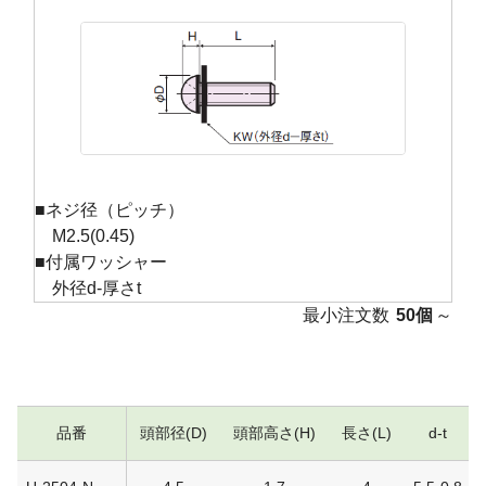
■ネジ径（ピッチ）
M2.5(0.45)
■付属ワッシャー
外径d-厚さt
最小注文数
50個
～
品番
頭部径(D)
頭部高さ(H)
長さ(L)
d-t