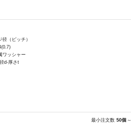
ジ径（ピッチ）
0.7)
属ワッシャー
d-厚さt
最小注文数
50個