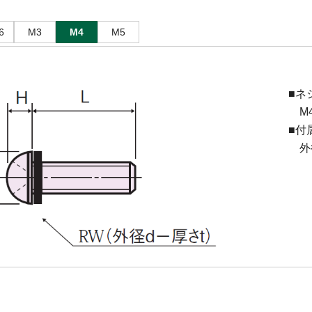
6
M3
M4
M5
■ネ
M4(
■付
外径