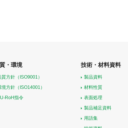
質・環境
技術・材料資料
品質方針（ISO9001）
製品資料
環境方針（ISO14001）
材料性質
EU-RoH指令
表面処理
製品補足資料
用語集