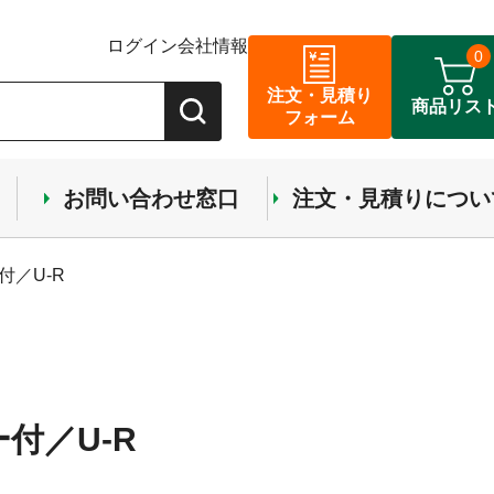
ログイン
会社情報
0
注文・見積り
商品リス
フォーム
お問い合わせ窓口
注文・見積りについ
付／U-R
付／U-R