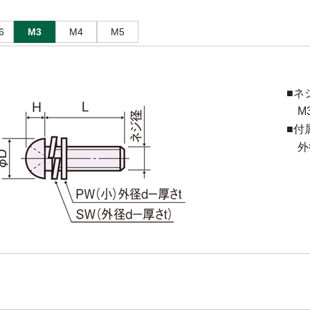
6
M3
M4
M5
■ネ
M3(
■付
外径