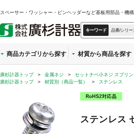
スペーサー・ワッシャー・ピンヘッダーなど基板用部品・機構部
キーワード
品番/シリー
商品カテゴリから探す
材質から商品を探す
廣杉計器トップ
>
金属ネジ
>
セットナベ小ネジ スプリ
廣杉計器トップ
>
材質別（商品一覧）
>
ステンレス
ステンレス 