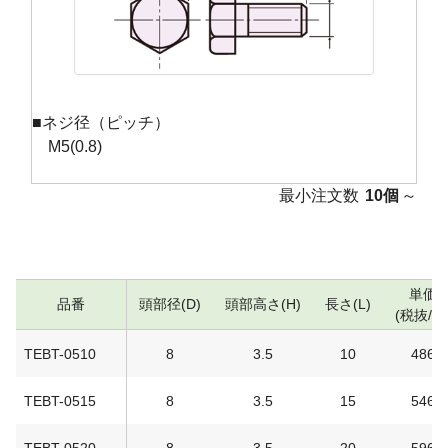
■ネジ径（ピッチ）
M5(0.8)
最小注文数
10個
～
単価
品番
頭部径(D)
頭部高さ(H)
長さ(L)
(税抜/円
TEBT-0510
8
3.5
10
486
TEBT-0515
8
3.5
15
546