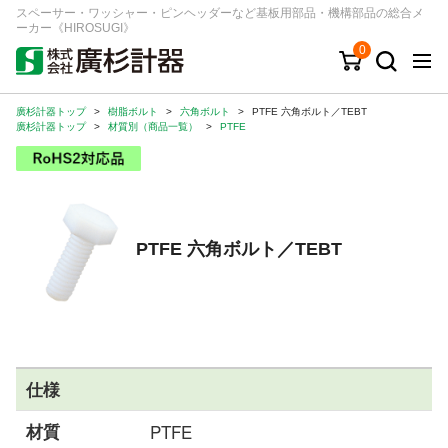
スペーサー・ワッシャー・ピンヘッダーなど基板用部品・機構部品の総合メ
ーカー《HIROSUGI》
0
廣杉計器トップ
>
樹脂ボルト
>
六角ボルト
>
PTFE 六角ボルト／TEBT
キーワード
品番/シリーズ
商品カテゴリから探す
廣杉計器トップ
>
材質別（商品一覧）
>
PTFE
ジャンルから探す
シリーズから探す
PTFE 六角ボルト／TEBT
ログイン
注文・見積りについて
ご利用ガイド
仕様
お問い合わせ窓口
材質
PTFE
会社情報