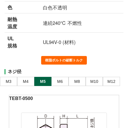
色
白色不透明
耐熱
連続240℃ 不燃性
温度
UL
UL94V-0 (材料)
規格
樹脂ボルトの破断トルク
ネジ径
M3
M4
M5
M6
M8
M10
M12
TEBT-0500