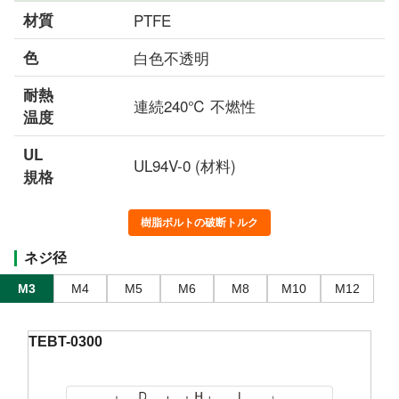
材質
PTFE
色
白色不透明
耐熱
連続240℃ 不燃性
温度
UL
UL94V-0 (材料)
規格
樹脂ボルトの破断トルク
ネジ径
M3
M4
M5
M6
M8
M10
M12
TEBT-0300