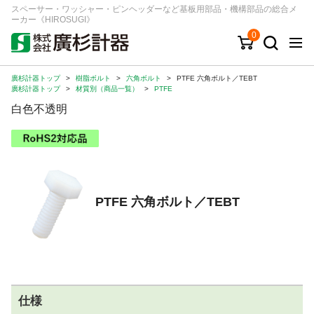
スペーサー・ワッシャー・ピンヘッダーなど基板用部品・機構部品の総合メ
ーカー《HIROSUGI》
0
廣杉計器トップ
>
樹脂ボルト
>
六角ボルト
>
PTFE 六角ボルト／TEBT
キーワード
品番/シリーズ
商品カテゴリから探す
廣杉計器トップ
>
材質別（商品一覧）
>
PTFE
白色不透明
ジャンルから探す
シリーズから探す
PTFE 六角ボルト／TEBT
ログイン
注文・見積りについて
ご利用ガイド
お問い合わせ窓口
仕様
会社情報