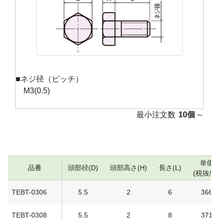
■ネジ径（ピッチ）
M3(0.5)
最小注文数
10個
～
単価
品番
頭部径(D)
頭部高さ(H)
長さ(L)
(税抜/円
TEBT-0306
5.5
2
6
366
TEBT-0308
5.5
2
8
371