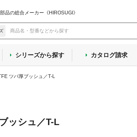
品の総合メーカー《HIROSUGI》
ズ
シリーズから探す
カタログ請求
TFE ツバ厚ブッシュ／T-L
厚ブッシュ／T-L