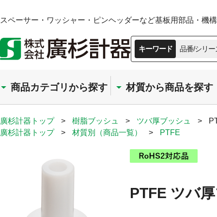
スペーサー・ワッシャー・ピンヘッダーなど基板用部品・機構部
キーワード
品番/シリー
商品カテゴリから探す
材質から商品を探す
廣杉計器トップ
>
樹脂ブッシュ
>
ツバ厚ブッシュ
>
P
廣杉計器トップ
>
材質別（商品一覧）
>
PTFE
PTFE ツバ