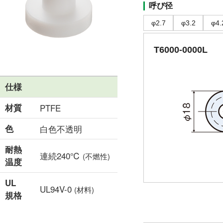
呼び径
φ2.7
φ3.2
φ4.
T6000-0000L
仕様
材質
PTFE
色
白色不透明
耐熱
連続240℃
(不燃性)
温度
UL
UL94V-0
(材料)
規格