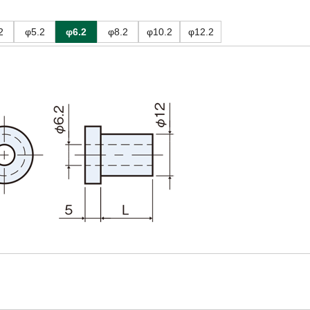
2
φ5.2
φ6.2
φ8.2
φ10.2
φ12.2