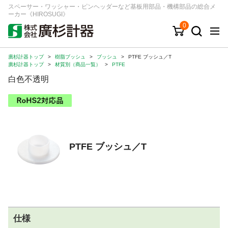
スペーサー・ワッシャー・ピンヘッダーなど基板用部品・機構部品の総合メ
ーカー《HIROSUGI》
0
廣杉計器トップ
>
樹脂ブッシュ
>
ブッシュ
>
PTFE ブッシュ／T
キーワード
品番/シリーズ
商品カテゴリから探す
廣杉計器トップ
>
材質別（商品一覧）
>
PTFE
白色不透明
ジャンルから探す
シリーズから探す
PTFE ブッシュ／T
ログイン
注文・見積りについて
ご利用ガイド
お問い合わせ窓口
仕様
会社情報