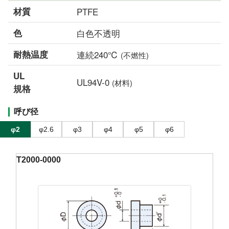
材質
PTFE
色
白色不透明
耐熱温度
連続240℃
(不燃性)
UL
UL94V-0
(材料)
規格
呼び径
φ2
φ2.6
φ3
φ4
φ5
φ6
T2000-0000