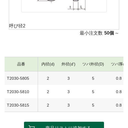
呼び径2
最小注文数
50個
～
品番
内径(d)
外径(d')
ツバ外径(D)
ツバ厚(t)
T2030-5805
2
3
5
0.8
T2030-5810
2
3
5
0.8
T2030-5815
2
3
5
0.8