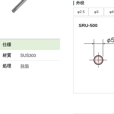
外径
φ2.5
φ3
φ4
SRU-500
仕様
材質
SUS303
処理
脱脂