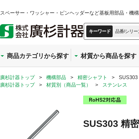
スペーサー・ワッシャー・ピンヘッダーなど基板用部品・機構部
キーワード
品番/シリー
商品カテゴリから探す
材質から商品を探す
廣杉計器トップ
>
機構部品
>
精密シャフト
>
SUS30
廣杉計器トップ
>
材質別（商品一覧）
>
ステンレス
SUS303 精