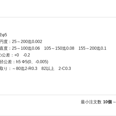
径φ5
円度：25～200迄0.002
度：25～100迄0.06 105～150迄0.08 155～200迄0.1
の公差：+0 -0.2
公差：h5 Φ5(0、-0.005)
取り：～80迄2-R0.3 82以上 2-C0.3
最小注文数
10個