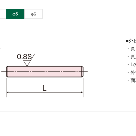
φ5
φ6
■外
・真
・真直
・L
・外径
・面