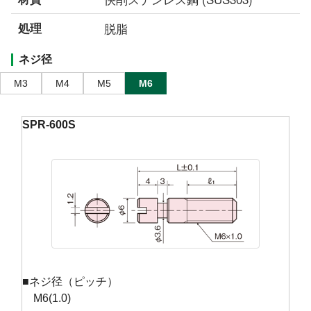
処理
脱脂
ネジ径
M3
M4
M5
M6
SPR-600S
■ネジ径（ピッチ）
M6(1.0)