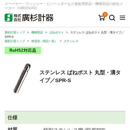
スペーサー・ワッシャー・ピンヘッダーなど基板用部品・機構部品の総合メ
ーカー《HIROSUGI》
0
廣杉計器トップ
>
機構部品
>
ばねポスト
>
ステンレス ばねポスト 丸型・溝タイプ／
キーワード
品番/シリーズ
商品カテゴリから探す
SPR-S
廣杉計器トップ
>
材質別（商品一覧）
>
ステンレス
ジャンルから探す
シリーズから探す
ステンレス ばねポスト 丸型・溝タ
イプ／SPR-S
ログイン
注文・見積りについて
ご利用ガイド
お問い合わせ窓口
仕様
会社情報
材質
快削ステンレス鋼 (SUS303)