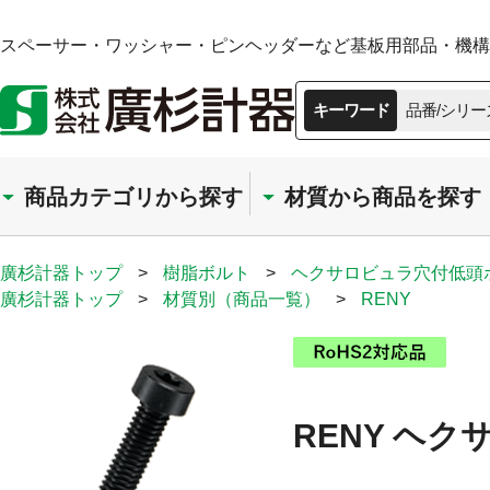
スペーサー・ワッシャー・ピンヘッダーなど基板用部品・機構部
キーワード
品番/シリー
商品カテゴリから探す
材質から商品を探す
廣杉計器トップ
>
樹脂ボルト
>
ヘクサロビュラ穴付低頭
廣杉計器トップ
>
材質別（商品一覧）
>
RENY
RENY ヘク