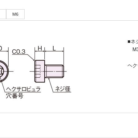
M6
■ネ
M3(
ヘク