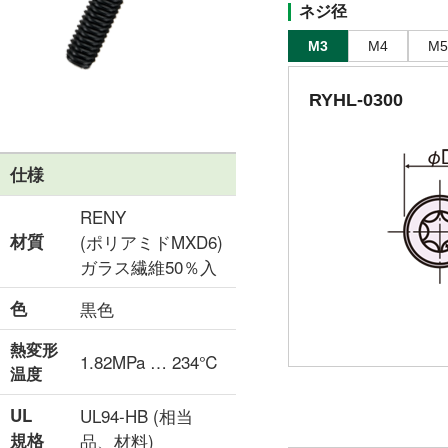
ネジ径
M3
M4
M5
RYHL-0300
仕様
RENY
材質
(ポリアミドMXD6)
ガラス繊維50％入
色
黒色
熱変形
1.82MPa … 234℃
温度
UL
UL94-HB (相当
規格
品、材料)