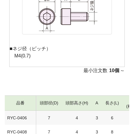
■ネジ径（ピッチ）
M4(0.7)
最小注文数
10個
～
品番
頭部径(D)
頭部高さ(H)
A
長さ(L)
(税
RYC-0406
7
4
3
6
RYC-0408
7
4
3
8