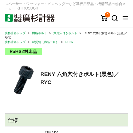
スペーサー・ワッシャー・ピンヘッダーなど基板用部品・機構部品の総合メ
ーカー《HIROSUGI》
0
廣杉計器トップ
>
樹脂ボルト
>
六角穴付きボルト
>
RENY 六角穴付きボルト(黒色)／
キーワード
品番/シリーズ
商品カテゴリから探す
RYC
廣杉計器トップ
>
材質別（商品一覧）
>
RENY
ジャンルから探す
シリーズから探す
RENY 六角穴付きボルト(黒色)／
RYC
ログイン
注文・見積りについて
ご利用ガイド
お問い合わせ窓口
仕様
会社情報
RENY