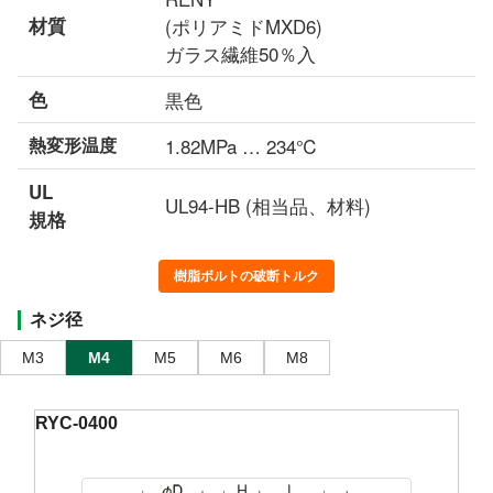
材質
(ポリアミドMXD6)
ガラス繊維50％入
色
黒色
熱変形温度
1.82MPa … 234℃
UL
UL94-HB (相当品、材料)
規格
樹脂ボルトの破断トルク
ネジ径
M3
M4
M5
M6
M8
RYC-0400