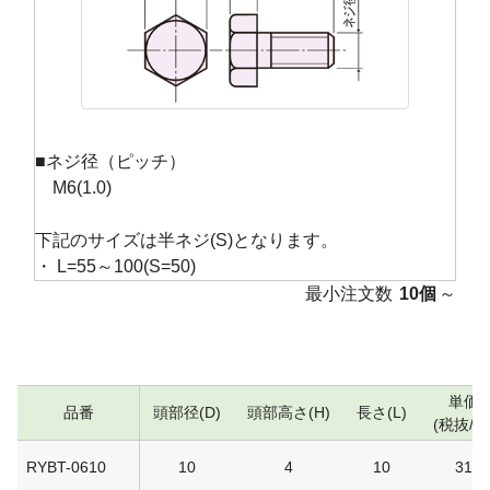
■ネジ径（ピッチ）
M6(1.0)
下記のサイズは半ネジ(S)となります。
・ L=55～100(S=50)
最小注文数
10個
～
単価
品番
頭部径(D)
頭部高さ(H)
長さ(L)
(税抜/円
RYBT-0610
10
4
10
31