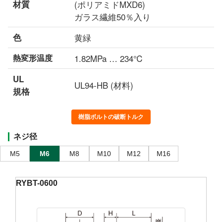
材質
(ポリアミドMXD6)
ガラス繊維50％入り
色
黄緑
熱変形温度
1.82MPa … 234℃
UL
UL94-HB (材料)
規格
樹脂ボルトの破断トルク
ネジ径
M5
M6
M8
M10
M12
M16
RYBT-0600