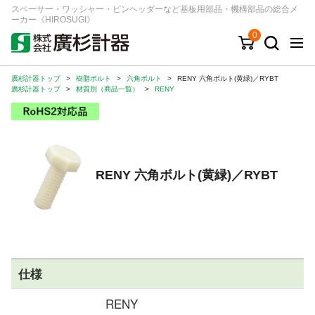
スペーサー・ワッシャー・ピンヘッダーなど基板用部品・機構部品の総合メ
ーカー《HIROSUGI》
0
廣杉計器トップ
>
樹脂ボルト
>
六角ボルト
>
RENY 六角ボルト(黄緑)／RYBT
キーワード
品番/シリーズ
商品カテゴリから探す
廣杉計器トップ
>
材質別（商品一覧）
>
RENY
ジャンルから探す
シリーズから探す
RENY 六角ボルト(黄緑)／RYBT
ログイン
注文・見積りについて
ご利用ガイド
仕様
お問い合わせ窓口
RENY
会社情報