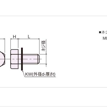
■ネ
M6(