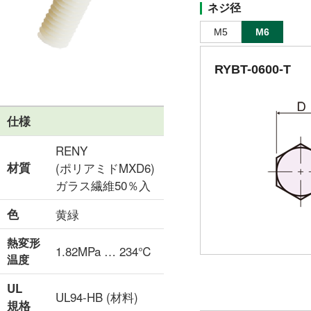
ネジ径
M5
M6
RYBT-0600-T
仕様
RENY
材質
(ポリアミドMXD6)
ガラス繊維50％入
色
黄緑
熱変形
1.82MPa … 234℃
温度
UL
UL94-HB (材料)
規格