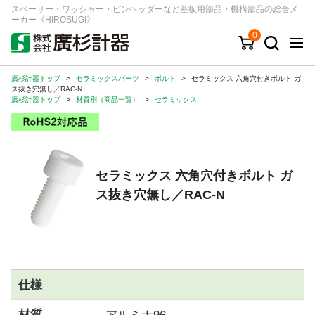
スペーサー・ワッシャー・ピンヘッダーなど基板用部品・機構部品の総合メ
ーカー《HIROSUGI》
0
廣杉計器トップ
>
セラミックスパーツ
>
ボルト
>
セラミックス 六角穴付きボルト ガ
キーワード
品番/シリーズ
商品カテゴリから探す
ス抜き穴無し／RAC-N
廣杉計器トップ
>
材質別（商品一覧）
>
セラミックス
ジャンルから探す
シリーズから探す
セラミックス 六角穴付きボルト ガ
ス抜き穴無し／RAC-N
ログイン
注文・見積りについて
ご利用ガイド
お問い合わせ窓口
仕様
会社情報
材質
アルミナ96