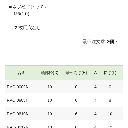
■ネジ径（ピッチ）
M6(1.0)
ガス抜用穴なし
最小注文数
2個
～
品番
頭部径(D)
頭部高さ(H)
A
長さ(L)
(
RAC-0606N
10
6
4
6
RAC-0608N
10
6
4
8
RAC-0610N
10
6
4
10
RAC-0612N
10
6
4
12