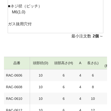
■ネジ径（ピッチ）
M6(1.0)
ガス抜用穴付
最小注文数
2個
～
品番
頭部径(D)
頭部高さ(H)
A
長さ(L)
(税
RAC-0606
10
6
4
6
1
RAC-0608
10
6
4
8
1
RAC-0610
10
6
4
10
1
RAC-0612
10
6
4
12
1