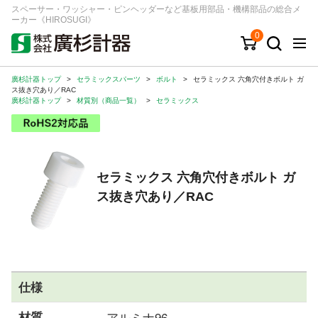
スペーサー・ワッシャー・ピンヘッダーなど基板用部品・機構部品の総合メ
ーカー《HIROSUGI》
0
廣杉計器トップ
>
セラミックスパーツ
>
ボルト
>
セラミックス 六角穴付きボルト ガ
キーワード
品番/シリーズ
商品カテゴリから探す
ス抜き穴あり／RAC
廣杉計器トップ
>
材質別（商品一覧）
>
セラミックス
ジャンルから探す
シリーズから探す
セラミックス 六角穴付きボルト ガ
ス抜き穴あり／RAC
ログイン
注文・見積りについて
ご利用ガイド
お問い合わせ窓口
仕様
会社情報
材質
アルミナ96