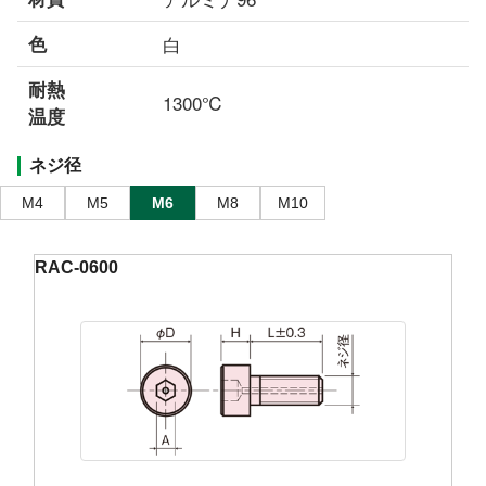
色
白
耐熱
1300℃
温度
ネジ径
M4
M5
M6
M8
M10
RAC-0600