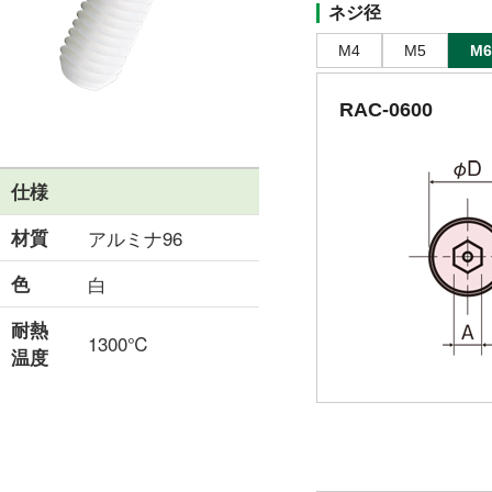
ネジ径
M4
M5
M6
RAC-0600
仕様
材質
アルミナ96
色
白
耐熱
1300℃
温度