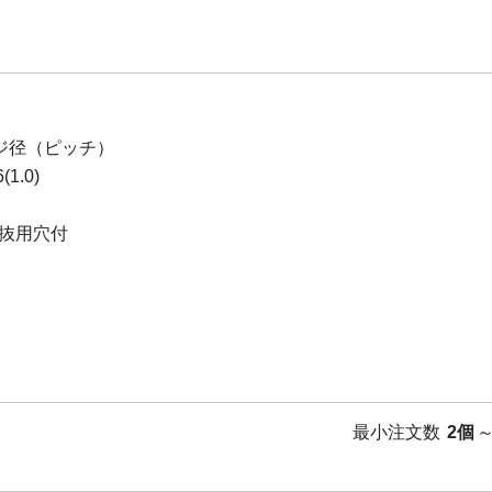
ジ径（ピッチ）
1.0)
抜用穴付
最小注文数
2個