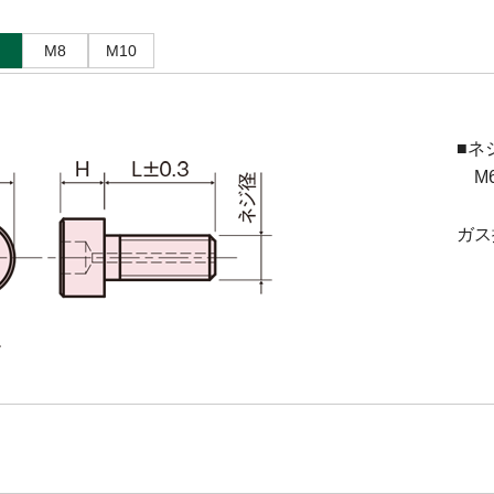
M8
M10
■ネ
M6(
ガス