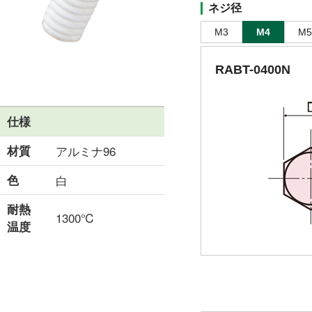
ネジ径
M3
M4
M5
RABT-0400N
仕様
材質
アルミナ96
色
白
耐熱
1300℃
温度