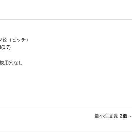
ジ径（ピッチ）
0.7)
抜用穴なし
最小注文数
2個