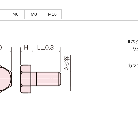
M6
M8
M10
■ネ
M4(
ガス