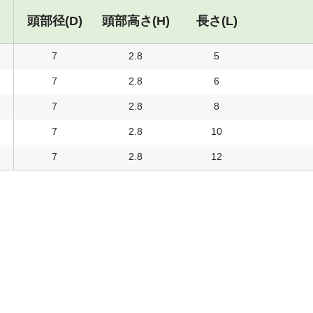
頭部径(D)
頭部高さ(H)
長さ(L)
7
2.8
5
7
2.8
6
7
2.8
8
7
2.8
10
7
2.8
12