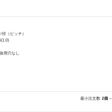
ジ径（ピッチ）
1.0)
抜用穴なし
最小注文数
2個