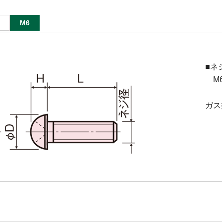
M6
■ネ
M6(
ガス