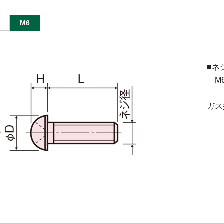
M6
■ネ
M6(
ガス