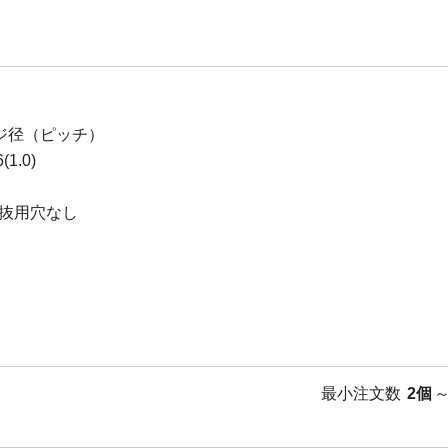
ジ径（ピッチ）
1.0)
抜用穴なし
最小注文数
2個