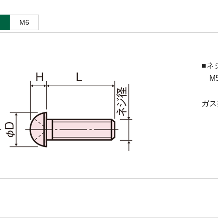
M6
■ネ
M5(
ガス