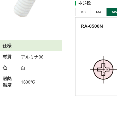
ネジ径
M3
M4
M5
RA-0500N
仕様
材質
アルミナ96
色
白
耐熱
1300℃
温度