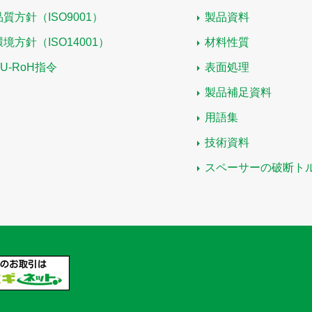
品質方針（ISO9001）
製品資料
環境方針（ISO14001）
材料性質
EU-RoH指令
表面処理
製品補足資料
用語集
技術資料
スペーサーの破断ト