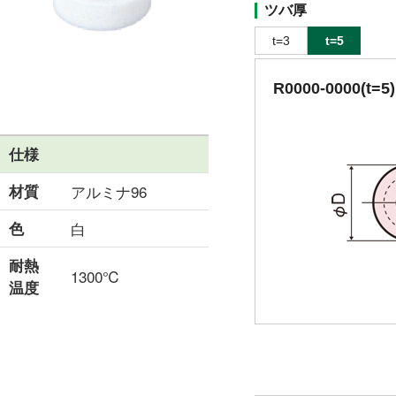
ツバ厚
t=3
t=5
R0000-0000(t=5)
仕様
材質
アルミナ96
色
白
耐熱
1300℃
温度