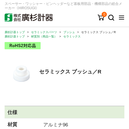
スペーサー・ワッシャー・ピンヘッダーなど基板用部品・機構部品の総合メ
ーカー《HIROSUGI》
0
廣杉計器トップ
>
セラミックスパーツ
>
ブッシュ
>
セラミックス ブッシュ／R
キーワード
品番/シリーズ
商品カテゴリから探す
廣杉計器トップ
>
材質別（商品一覧）
>
セラミックス
ジャンルから探す
シリーズから探す
セラミックス ブッシュ／R
ログイン
注文・見積りについて
ご利用ガイド
仕様
お問い合わせ窓口
材質
アルミナ96
会社情報