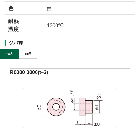
色
白
耐熱
1300℃
温度
ツバ厚
t=3
t=5
R0000-0000(t=3)