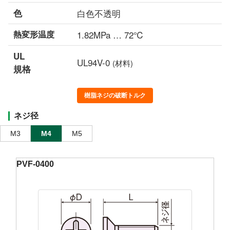
色
白色不透明
熱変形温度
1.82MPa … 72℃
UL
UL94V-0
(材料)
規格
樹脂ネジの破断トルク
ネジ径
M3
M4
M5
PVF-0400