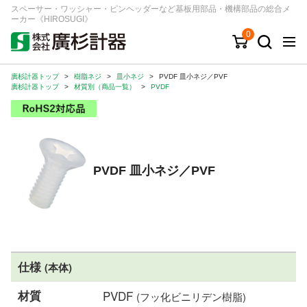
スペーサー・ワッシャー・ピンヘッダーなど基板用部品・機構部品の総合メ
ーカー《HIROSUGI》
0
廣杉計器トップ
>
樹脂ネジ
>
皿小ネジ
>
PVDF 皿小ネジ／PVF
キーワード
品番/シリーズ
商品カテゴリから探す
廣杉計器トップ
>
材質別（商品一覧）
>
PVDF
ジャンルから探す
シリーズから探す
PVDF 皿小ネジ／PVF
ログイン
注文・見積りについて
ご利用ガイド
仕様
(本体)
お問い合わせ窓口
材質
PVDF
(フッ化ビニリデン樹脂)
会社情報