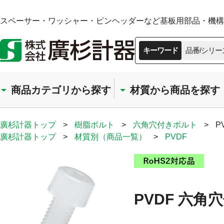
スペーサー・ワッシャー・ピンヘッダーなど基板用部品・機構部
キーワード
品番/シリー
商品カテゴリから探す
材質から商品を探す
廣杉計器トップ
>
樹脂ボルト
>
六角穴付きボルト
>
P
廣杉計器トップ
>
材質別（商品一覧）
>
PVDF
PVDF 六角