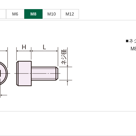
M6
M8
M10
M12
■ネ
M8(