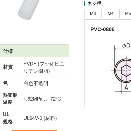
ネジ径
M3
M4
M5
PVC-0800
仕様
PVDF (フッ化ビニ
材質
リデン樹脂)
色
白色不透明
熱変形
1.82MPa … 72℃
温度
UL
UL94V-0 (材料)
規格