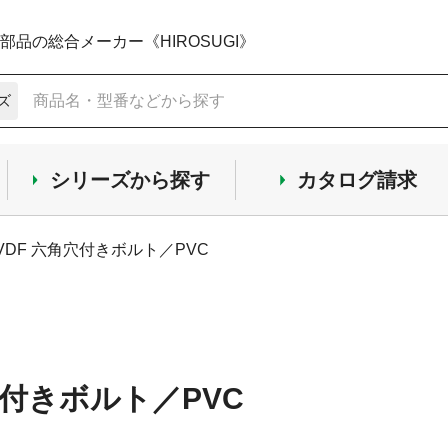
品の総合メーカー《HIROSUGI》
ズ
シリーズから探す
カタログ請求
VDF 六角穴付きボルト／PVC
穴付きボルト／PVC