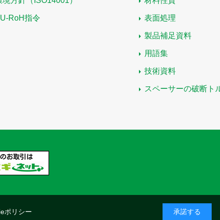
環境方針（ISO14001）
材料性質
EU-RoH指令
表面処理
製品補足資料
用語集
技術資料
スペーサーの破断ト
kieポリシー
承諾する