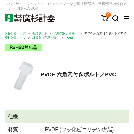
スペーサー・ワッシャー・ピンヘッダーなど基板用部品・機構部品の総合メ
ーカー《HIROSUGI》
0
廣杉計器トップ
>
樹脂ボルト
>
六角穴付きボルト
>
PVDF 六角穴付きボルト／PVC
キーワード
品番/シリーズ
商品カテゴリから探す
廣杉計器トップ
>
材質別（商品一覧）
>
PVDF
ジャンルから探す
シリーズから探す
PVDF 六角穴付きボルト／PVC
ログイン
注文・見積りについて
ご利用ガイド
仕様
お問い合わせ窓口
材質
PVDF (フッ化ビニリデン樹脂)
会社情報