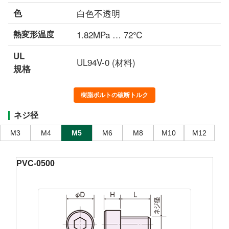
色
白色不透明
熱変形温度
1.82MPa … 72℃
UL
UL94V-0 (材料)
規格
樹脂ボルトの破断トルク
ネジ径
M3
M4
M5
M6
M8
M10
M12
PVC-0500