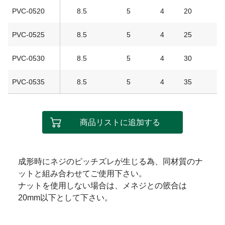
PVC-0520
8.5
5
4
20
1
PVC-0525
8.5
5
4
25
1
PVC-0530
8.5
5
4
30
1
PVC-0535
8.5
5
4
35
2
商品リストに追加する
成形時にネジのピッチズレが生じる為、同材質のナ
ットと組み合わせてご使用下さい。
ナットを使用しない場合は、メネジとの篏合は
20mm以下として下さい。