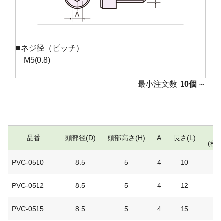
■ネジ径（ピッチ）
M5(0.8)
最小注文数
10個
～
品番
頭部径(D)
頭部高さ(H)
A
長さ(L)
(税
PVC-0510
8.5
5
4
10
1
PVC-0512
8.5
5
4
12
1
PVC-0515
8.5
5
4
15
1