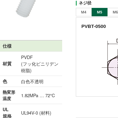
ネジ径
M4
M5
M6
PVBT-0500
仕様
PVDF
材質
(フッ化ビニリデン
樹脂)
色
白色不透明
熱変形
1.82MPa … 72℃
温度
UL
UL94V-0 (材料)
規格