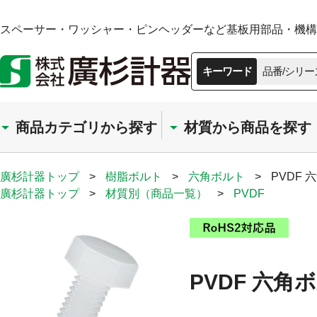
スペーサー・ワッシャー・ピンヘッダーなど基板用部品・機構部
キーワード
品番/シリー
商品カテゴリから探す
材質から商品を探す
廣杉計器トップ
>
樹脂ボルト
>
六角ボルト
>
PVDF 
廣杉計器トップ
>
材質別（商品一覧）
>
PVDF
PVDF 六角