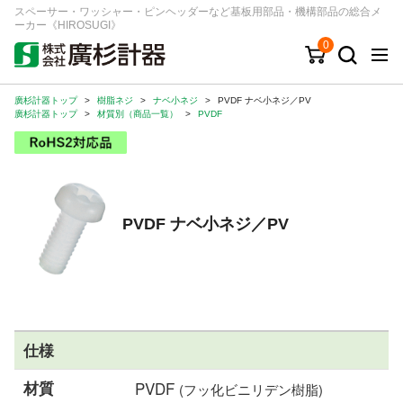
スペーサー・ワッシャー・ピンヘッダーなど基板用部品・機構部品の総合メ
ーカー《HIROSUGI》
0
廣杉計器トップ
>
樹脂ネジ
>
ナベ小ネジ
>
PVDF ナベ小ネジ／PV
キーワード
品番/シリーズ
商品カテゴリから探す
廣杉計器トップ
>
材質別（商品一覧）
>
PVDF
ジャンルから探す
シリーズから探す
PVDF ナベ小ネジ／PV
ログイン
注文・見積りについて
ご利用ガイド
仕様
お問い合わせ窓口
材質
PVDF
(フッ化ビニリデン樹脂)
会社情報