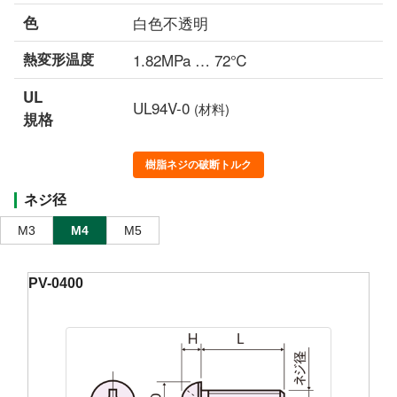
色
白色不透明
熱変形温度
1.82MPa … 72℃
UL
UL94V-0
(材料)
規格
樹脂ネジの破断トルク
ネジ径
M3
M4
M5
PV-0400