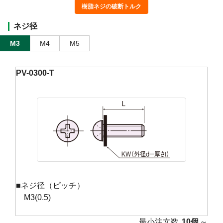
樹脂ネジの破断トルク
ネジ径
M3
M4
M5
PV-0300-T
■ネジ径（ピッチ）
M3(0.5)
最小注文数
10個
～