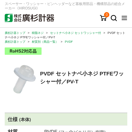
スペーサー・ワッシャー・ピンヘッダーなど基板用部品・機構部品の総合メ
ーカー《HIROSUGI》
0
廣杉計器トップ
>
樹脂ネジ
>
セットナベ小ネジ セットワッシャー付
>
PVDF セット
キーワード
品番/シリーズ
商品カテゴリから探す
ナベ小ネジ PTFEワッシャー付／PV-T
廣杉計器トップ
>
材質別（商品一覧）
>
PVDF
ジャンルから探す
シリーズから探す
PVDF セットナベ小ネジ PTFEワッ
シャー付／PV-T
ログイン
注文・見積りについて
ご利用ガイド
お問い合わせ窓口
仕様
(本体)
会社情報
材質
PVDF
(フッ化ビニリデン樹脂)