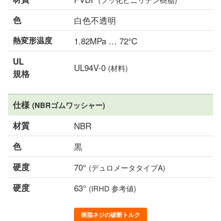
色
白色不透明
熱変形温度
1.82MPa … 72℃
UL
UL94V-0
(材料)
規格
仕様
(NBRゴムワッシャー)
材質
NBR
色
黒
硬度
70°
(デュロメータタイプA)
硬度
63°
(IRHD 参考値)
樹脂ネジの破断トルク