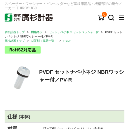
スペーサー・ワッシャー・ピンヘッダーなど基板用部品・機構部品の総合メ
ーカー《HIROSUGI》
0
廣杉計器トップ
>
樹脂ネジ
>
セットナベ小ネジ セットワッシャー付
>
PVDF セット
キーワード
品番/シリーズ
商品カテゴリから探す
ナベ小ネジ NBRワッシャー付／PV-R
廣杉計器トップ
>
材質別（商品一覧）
>
PVDF
ジャンルから探す
シリーズから探す
PVDF セットナベ小ネジ NBRワッシ
ャー付／PV-R
ログイン
注文・見積りについて
ご利用ガイド
お問い合わせ窓口
仕様
(本体)
会社情報
材質
PVDF
(フッ化ビニリデン樹脂)